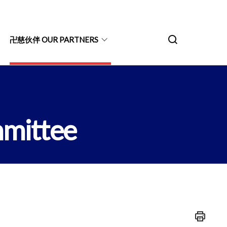
卍慈伙伴 OUR PARTNERS
mittee