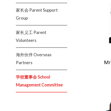
家长会 Parent Support
Group
家长义工 Parent
Volunteers
海外伙伴 Overseas
Partners
学校董事会 School
Management Committee