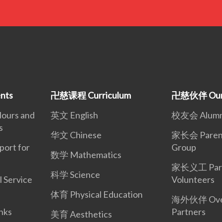
nts
卍慈课程 Curriculum
卍慈伙伴 Our 
urs and
英文 English
校友会 Alumni
s
华文 Chinese
家长会 Parent
rt for
Group
数学 Mathematics
家长义工 Par
科学 Science
Service
Volunteers
体育 Physical Education
海外伙伴 Ove
nks
Partners
美育 Aesthetics